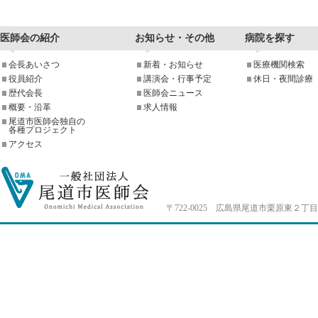
医師会の紹介
お知らせ・その他
病院を探す
会長あいさつ
新着・お知らせ
医療機関検索
役員紹介
講演会・行事予定
休日・夜間診療
歴代会長
医師会ニュース
概要・沿革
求人情報
尾道市医師会独自の
各種プロジェクト
アクセス
〒722-0025 広島県尾道市栗原東２丁目4-33 