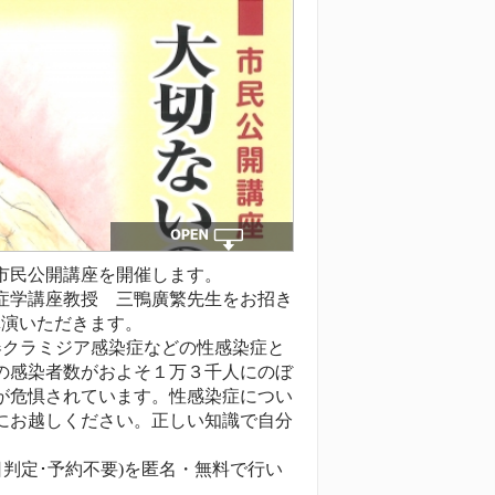
市民公開講座を開催します。
症学講座教授 三鴨廣繁先生をお招き
講演いただきます。
性器クラミジア感染症などの性感染症と
の感染者数がおよそ１万３千人にのぼ
が危惧されています。性感染症につい
にお越しください。正しい知識で自分
日判定･予約不要)を匿名・無料で行い