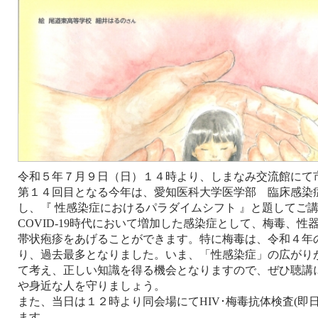
令和５年７月９日（日）１４時より、しまなみ交流館にて
第１４回目となる今年は、愛知医科大学医学部 臨床感染
し、『 性感染症におけるパラダイムシフト 』と題してご
COVID-19時代において増加した感染症として、梅毒、
帯状疱疹をあげることができます。特に梅毒は、令和４年
り、過去最多となりました。いま、「性感染症」の広がり
て考え、正しい知識を得る機会となりますので、ぜひ聴講
や身近な人を守りましょう。
また、当日は１２時より同会場にてHIV･梅毒抗体検査(即
ます。