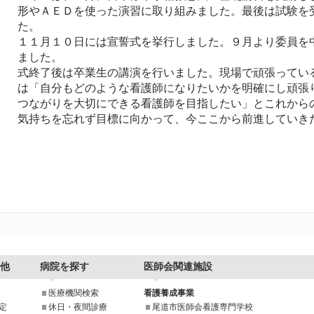
形やＡＥＤを使った演習に取り組みました。最後は試験を
た。
１１月１０日には宣誓式を挙行しました。９月より委員を
ました。
式終了後は卒業生の講演を行いました。現場で頑張ってい
は「自分もどのような看護師になりたいかを明確にし頑張
つながりを大切にできる看護師を目指したい」とこれから
気持ちを忘れず目標に向かって、今ここから前進していき
他
病院を探す
医師会関連施設
医療機関検索
看護養成事業
定
休日・夜間診療
尾道市医師会看護専門学校