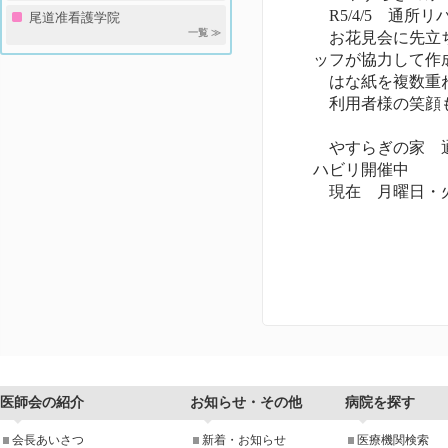
R5/4/5 通所
尾道准看護学院
一覧 ≫
お花見会に先立ち
ッフが協力して作
はな紙を複数重ね
利用者様の笑顔も
やすらぎの家 通
ハビリ開催中
現在 月曜日・火
医師会の紹介
お知らせ・その他
病院を探す
会長あいさつ
新着・お知らせ
医療機関検索