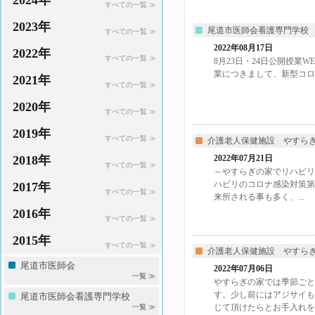
2024年
すべての一覧 ≫
2023年
尾道市医師会看護専門学校
すべての一覧 ≫
2022年08月17日
2022年
すべての一覧 ≫
8月23日・24日公開授業
業につきまして、新型コロナ
2021年
すべての一覧 ≫
2020年
すべての一覧 ≫
2019年
すべての一覧 ≫
介護老人保健施設 やすら
2018年
2022年07月21日
すべての一覧 ≫
～やすらぎの家でリハビリ
ハビリのコロナ感染対策第
2017年
すべての一覧 ≫
来所される事も多く、...
2016年
すべての一覧 ≫
2015年
すべての一覧 ≫
介護老人保健施設 やすら
尾道市医師会
2022年07月06日
一覧 ≫
やすらぎの家では季節ごと
す。少し前にはアジサイも
尾道市医師会看護専門学校
じて頂けたらとお手入れを..
一覧 ≫