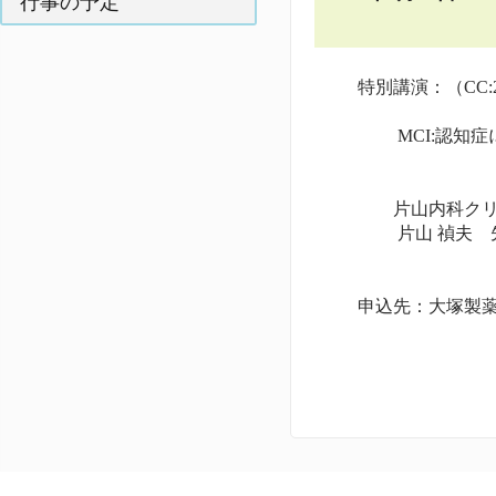
行事の予定
特別講演：（CC:2
MCI:認知症に
片山内科クリニ
片山 禎夫
申込先：大塚製薬