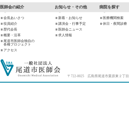
医師会の紹介
お知らせ・その他
病院を探す
会長あいさつ
新着・お知らせ
医療機関検索
役員紹介
講演会・行事予定
休日・夜間診療
歴代会長
医師会ニュース
概要・沿革
求人情報
尾道市医師会独自の
各種プロジェクト
アクセス
〒722-0025 広島県尾道市栗原東２丁目4-33 