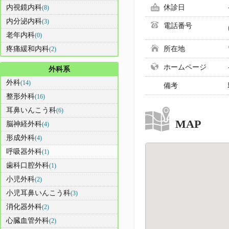
内視鏡内科
休診日
(8)
内分泌内科
(3)
電話番号
老年内科
(0)
疼痛緩和内科
所在地
(2)
ホームページ
外科系
外科
(14)
備考
整形外科
(16)
耳鼻いんこう科
(6)
MAP
脳神経外科
(4)
形成外科
(4)
呼吸器外科
(1)
歯科口腔外科
(1)
小児外科
(2)
小児耳鼻いんこう科
(3)
消化器外科
(2)
心臓血管外科
(2)