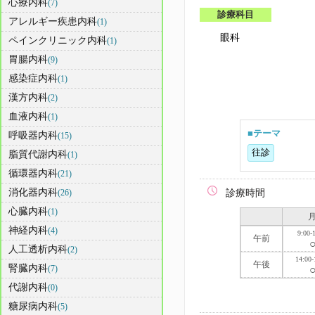
心療内科
(7)
診療科目
アレルギー疾患内科
(1)
眼科
ペインクリニック内科
(1)
胃腸内科
(9)
感染症内科
(1)
漢方内科
(2)
血液内科
(1)
■テーマ
呼吸器内科
(15)
往診
脂質代謝内科
(1)
循環器内科
(21)
消化器内科
(26)
診療時間
心臓内科
(1)
神経内科
(4)
9:00-
午前
人工透析内科
(2)
14:00-
午後
腎臓内科
(7)
代謝内科
(0)
糖尿病内科
(5)