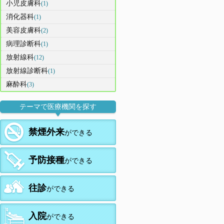
小児皮膚科
(1)
消化器科
(1)
美容皮膚科
(2)
病理診断科
(1)
放射線科
(12)
放射線診断科
(1)
麻酔科
(3)
テーマで医療機関を探す
禁煙外来
ができる
予防接種
ができる
往診
ができる
入院
ができる