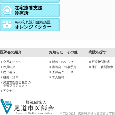
在宅療養支援
診療所
もの忘れ認知症相談医
オレンジドクター
医師会の紹介
お知らせ・その他
病院を探す
会長あいさつ
新着・お知らせ
医療機関検索
役員紹介
講演会・行事予定
休日・夜間診療
歴代会長
医師会ニュース
概要・沿革
求人情報
尾道市医師会独自の
各種プロジェクト
アクセス
〒722-0025 広島県尾道市栗原東２丁目4-33 