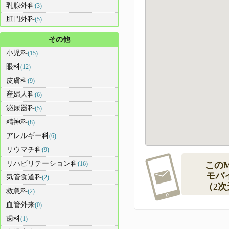
乳腺外科
(3)
肛門外科
(5)
その他
小児科
(15)
眼科
(12)
皮膚科
(9)
産婦人科
(6)
泌尿器科
(5)
精神科
(8)
アレルギー科
(6)
リウマチ科
(9)
リハビリテーション科
(16)
この
モバ
気管食道科
(2)
（2
救急科
(2)
血管外来
(0)
歯科
(1)