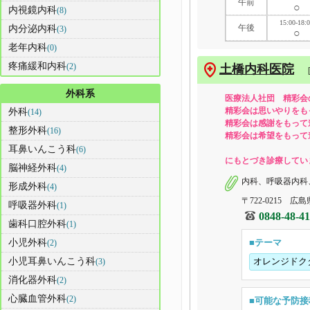
午前
○
内視鏡内科
(8)
15:00-18:
午後
内分泌内科
(3)
○
老年内科
(0)
疼痛緩和内科
(2)
土橋内科医院
外科系
医療法人社団 精彩会
精彩会は思いやりをも
外科
(14)
精彩会は感謝をもって
整形外科
(16)
精彩会は希望をもって
耳鼻いんこう科
(6)
にもとづき診療してい
脳神経外科
(4)
内科、呼吸器内科
形成外科
(4)
〒722-0215 広
呼吸器外科
(1)
0848-48-4
歯科口腔外科
(1)
小児外科
■テーマ
(2)
小児耳鼻いんこう科
オレンジドク
(3)
消化器外科
(2)
心臓血管外科
(2)
■可能な予防接