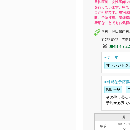
男性医師、女性医師２
を行っています。中で
ラが可能です。在宅医
断、予防接種、禁煙指
些細なことでもお気軽
内科、呼吸器内科
〒722-0062 広
0848-45-2
■テーマ
オレンジドク
■可能な予防接
B型肝炎
その他：帯状
予約が必要で
月
8:30-12:3
午前
○