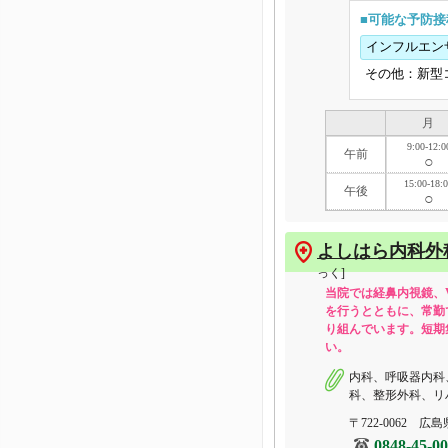
■可能な予防接
インフルエン
その他：新型
月
9:00-12:0
午前
○
15:00-18:
午後
○
よしはら内科外
っく]
当院では経鼻内視鏡、
を行うとともに、常勤
り組んでいます。短期
い。
内科、呼吸器内科
科、整形外科、リ
〒722-0062 広
0848-45-0