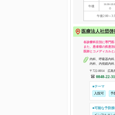
16:00-18:
午後
○
午後2:00～
医療法人社団啓
各診療科目別に専門医
また、患者様の疾患別
医師とコメディカルと
内科、呼吸器内科
内科、内視鏡内科
〒722-0014 広
0848-22-3
■テーマ
入院可
予
■可能な予防接
インフルエン