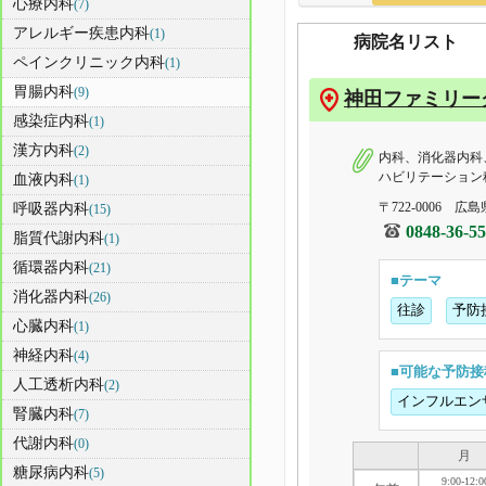
心療内科
(7)
アレルギー疾患内科
(1)
病院名リスト
ペインクリニック内科
(1)
胃腸内科
(9)
神田ファミリー
感染症内科
(1)
漢方内科
(2)
内科、消化器内科
ハビリテーション
血液内科
(1)
〒722-0006 広
呼吸器内科
(15)
0848-36-5
脂質代謝内科
(1)
循環器内科
(21)
■テーマ
消化器内科
(26)
往診
予防
心臓内科
(1)
神経内科
(4)
■可能な予防接
人工透析内科
(2)
インフルエン
腎臓内科
(7)
代謝内科
(0)
月
糖尿病内科
(5)
9:00-12:0