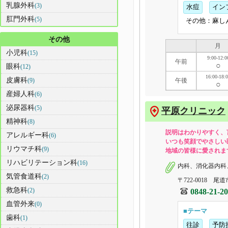
乳腺外科
(3)
水痘
イン
肛門外科
(5)
その他：麻し
その他
月
小児科
(15)
9:00-12:0
午前
○
眼科
(12)
16:00-18:
皮膚科
午後
(9)
○
産婦人科
(6)
泌尿器科
(5)
平原クリニック
精神科
(8)
説明はわかりやすく、
アレルギー科
(6)
いつも笑顔でやさしい
リウマチ科
(9)
地域の皆様に愛されます
リハビリテーション科
(16)
内科、消化器内科
気管食道科
(2)
〒722-0018 尾道
救急科
(2)
0848-21-2
血管外来
(0)
■テーマ
歯科
(1)
往診
予防