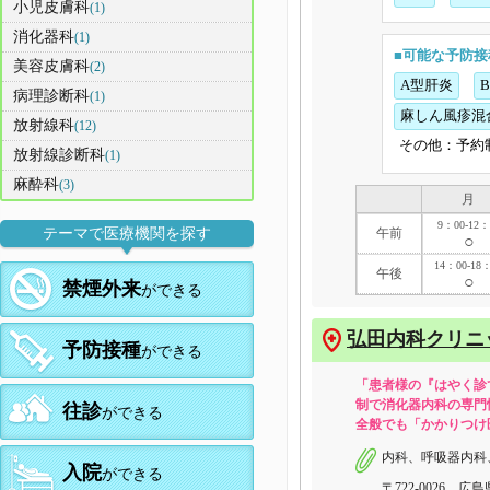
小児皮膚科
(1)
消化器科
(1)
■可能な予防接
美容皮膚科
(2)
A型肝炎
病理診断科
(1)
麻しん風疹混
放射線科
(12)
その他：予約
放射線診断科
(1)
麻酔科
(3)
月
9：00-12：
午前
テーマで医療機関を探す
○
14：00-18
午後
○
禁煙外来
ができる
弘田内科クリニ
予防接種
ができる
「患者様の『はやく診
制で消化器内科の専門
往診
ができる
全般でも「かかりつけ
内科、呼吸器内科
入院
ができる
〒722-0026 広