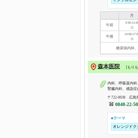
月
9:00-12:0
午前
○
14:00-17:
午後
○
糖尿病内科
森本医院
[もり
内科、呼吸器内科
腎臓内科、感染症
〒722-0038 広
0848-22-5
■テーマ
オレンジドク