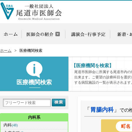
ホーム
医療機関検索
【医療機関を検索】
尾道市医師会に所属する尾道市内の
出来ます。ご要望の診療科目を選択
医療機関検索
する病院施設の一覧が表示されます
「
胃腸内科
」
での
内科系
内科
(48)
町名