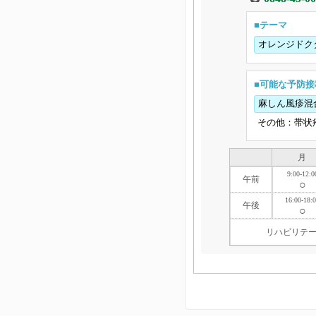
■テーマ
オレンジドク
■可能な予防接
麻しん風疹混
その他：帯状
月
9:00-12:0
午前
○
16:00-18:
午後
○
リハビリテー