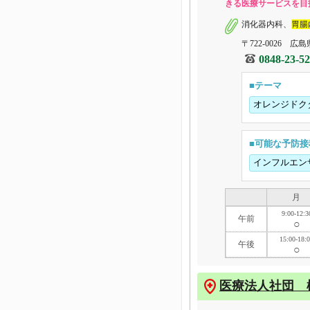
きる医療サービスを目
消化器内科、
胃腸
〒722-0026 広
0848-23-5
■テーマ
オレンジドク
■可能な予防接
インフルエン
月
9:00-12:3
午前
○
15:00-18:
午後
○
医療法人社団 