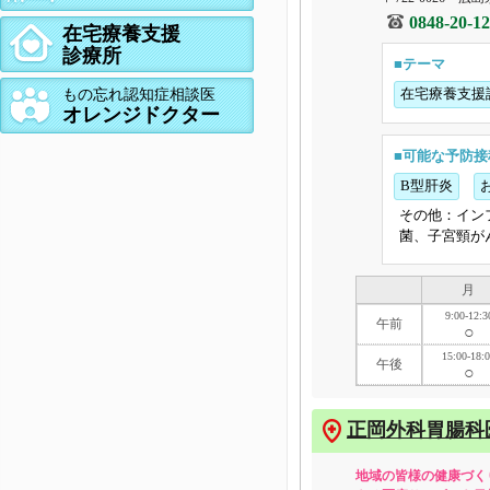
0848-20-1
在宅療養支援
診療所
■テーマ
在宅療養支援
もの忘れ認知症相談医
オレンジドクター
■可能な予防接
B型肝炎
その他：イン
菌、子宮頸が
月
9:00-12:3
午前
○
15:00-18:
午後
○
正岡外科胃腸科
地域の皆様の健康づく