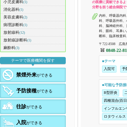
小児皮膚科
(1)
の医療に貢献できるよ
分野を担う総合病院で
消化器科
(1)
内科、呼吸器内科
美容皮膚科
(2)
科、呼吸器外科、
病理診断科
(1)
科、脳神経外科、
科、眼科、耳鼻い
放射線科
(12)
断科、臨床検査科
放射線診断科
(1)
〒722-8508 広島
麻酔科
(3)
0848-22-81
テーマで医療機関を探す
■テーマ
入院可
予
禁煙外来
ができる
■可能な予防接
予防接種
ができる
B型肝炎
四種混合(百
往診
ができる
インフルエン
ロタウィルス
入院
ができる