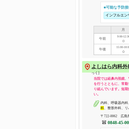
■可能な予防接
インフルエン
月
9:00-12:3
午前
○
15:00-18:
午後
○
よしはら内科外
っく]
当院では経鼻内視鏡、
を行うとともに、常勤
り組んでいます。短期
い。
内科、呼吸器内科
科
、整形外科、リ
〒722-0062 広
0848-45-0