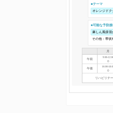
■テーマ
オレンジドク
■可能な予防接
麻しん風疹混
その他：帯状
月
9:00-12:0
午前
○
16:00-18:
午後
○
リハビリテー