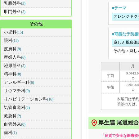
乳腺外科
(3)
■テーマ
肛門外科
(5)
オレンジドク
その他
小児科
(15)
■可能な予防接
眼科
(12)
麻しん風疹混
皮膚科
(9)
その他：麻し
産婦人科
(6)
泌尿器科
(5)
月
精神科
9:00-12:3
(8)
午前
○
アレルギー科
(6)
15:00-18:
午後
○
リウマチ科
(9)
リハビリテーション科
木曜日は予
(16)
初診の方は、
気管食道科
(2)
救急科
(2)
厚生連 尾道総
血管外来
(0)
歯科
(1)
「良質で安全な医療提