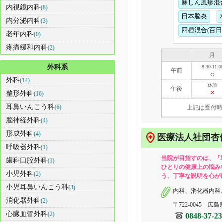
麻しん風疹混
内視鏡内科
(8)
日本脳炎
内分泌内科
(3)
四種混合(百
老年内科
(0)
疼痛緩和内科
(2)
月
外科系
8:30-11:0
午前
○
外科
(14)
休診
午後
×
整形外科
(16)
耳鼻いんこう科
(6)
上記は受付時
脳神経外科
(4)
形成外科
(4)
医療法人社団杏
呼吸器外科
(1)
当院が目指すのは、「
歯科口腔外科
(1)
ひとりの健康上の悩み
小児外科
(2)
う、丁寧な説明を心が
小児耳鼻いんこう科
(3)
内科、消化器内科
消化器外科
(2)
〒722-0045 広島
心臓血管外科
(2)
0848-37-2