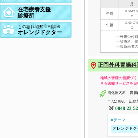
月
在宅療養支援
8:30-12:0
午前
診療所
○
13:00-17:
午後
もの忘れ認知症相談医
○
オレンジドクター
※外来受付時間
※診療科、
※救急患者
正岡外科胃腸科
地域の皆様の健康づく
きる医療サービスを目
消化器内科、胃腸
〒722-0026 広
0848-23-5
■テーマ
オレンジドク