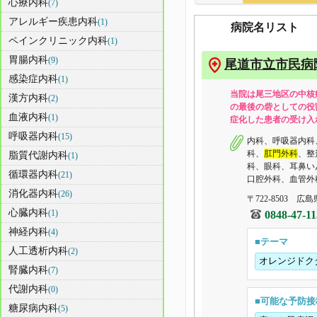
心療内科
(7)
アレルギー疾患内科
(1)
病院名リスト
ペインクリニック内科
(1)
胃腸内科
(9)
尾道市立市民病
感染症内科
(1)
当院は尾三地区の中核
漢方内科
(2)
の最後の砦としての役
血液内科
(1)
症化した患者の受け入
呼吸器内科
(15)
内科、呼吸器内科
科、
肛門外科
、整
脂質代謝内科
(1)
科、眼科、耳鼻い
循環器内科
(21)
口腔外科、血管外
消化器内科
(26)
〒722-8503 広島
心臓内科
(1)
0848-47-1
神経内科
(4)
■テーマ
人工透析内科
(2)
オレンジドク
腎臓内科
(7)
代謝内科
(0)
■可能な予防接
糖尿病内科
(5)