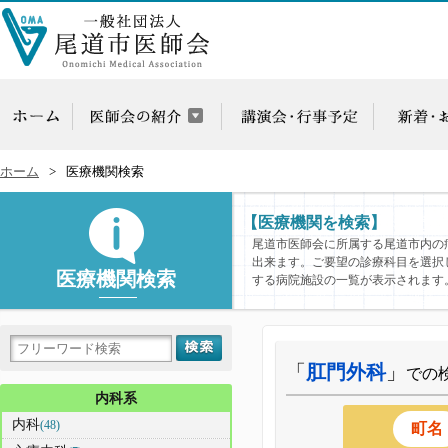
ホーム
医療機関検索
【医療機関を検索】
尾道市医師会に所属する尾道市内の
出来ます。ご要望の診療科目を選択
医療機関検索
する病院施設の一覧が表示されます
「
肛門外科
」
での
内科系
内科
(48)
町名