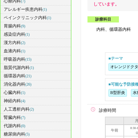
心療内科
(7)
しています。
アレルギー疾患内科
(1)
ペインクリニック内科
(1)
診療科目
胃腸内科
(9)
内科、循環器内科
感染症内科
(1)
漢方内科
(2)
血液内科
(1)
■テーマ
呼吸器内科
(15)
オレンジドク
脂質代謝内科
(1)
循環器内科
(21)
消化器内科
(26)
■可能な予防接
心臓内科
(1)
B型肝炎
水
神経内科
(4)
人工透析内科
(2)
診療時間
腎臓内科
(7)
代謝内科
(0)
8:30-
午前
糖尿病内科
(5)