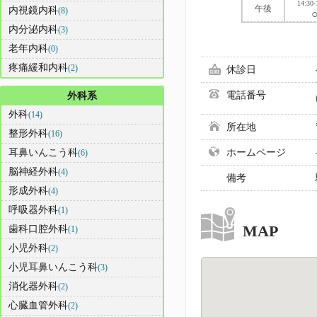
14:30-
午後
内視鏡内科
(8)
内分泌内科
(3)
老年内科
(0)
疼痛緩和内科
(2)
休診日
電話番号
外科系
外科
(14)
所在地
整形外科
(16)
耳鼻いんこう科
ホームページ
(6)
脳神経外科
(4)
備考
形成外科
(4)
呼吸器外科
(1)
MAP
歯科口腔外科
(1)
小児外科
(2)
小児耳鼻いんこう科
(3)
消化器外科
(2)
心臓血管外科
(2)