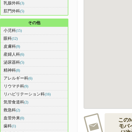
乳腺外科
(3)
肛門外科
(5)
その他
小児科
(15)
眼科
(12)
皮膚科
(9)
産婦人科
(6)
泌尿器科
(5)
精神科
(8)
アレルギー科
(6)
リウマチ科
(9)
リハビリテーション科
(16)
気管食道科
(2)
救急科
(2)
血管外来
(0)
この
モバ
歯科
(1)