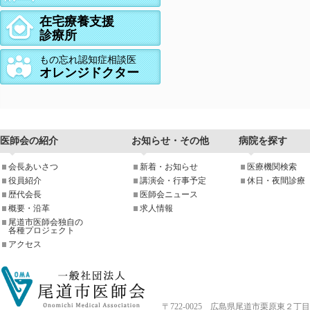
在宅療養支援
診療所
もの忘れ認知症相談医
オレンジドクター
医師会の紹介
お知らせ・その他
病院を探す
会長あいさつ
新着・お知らせ
医療機関検索
役員紹介
講演会・行事予定
休日・夜間診療
歴代会長
医師会ニュース
概要・沿革
求人情報
尾道市医師会独自の
各種プロジェクト
アクセス
〒722-0025 広島県尾道市栗原東２丁目4-33 