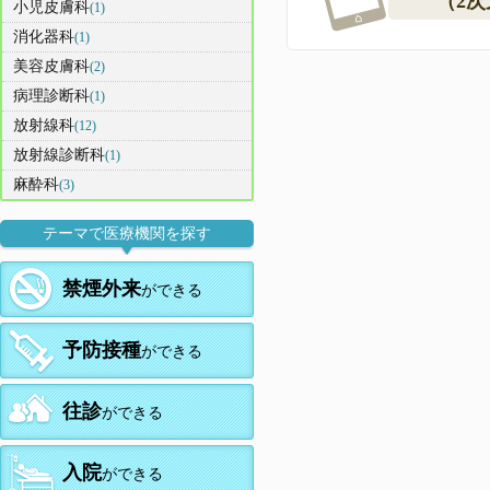
（2
小児皮膚科
(1)
消化器科
(1)
美容皮膚科
(2)
病理診断科
(1)
放射線科
(12)
放射線診断科
(1)
麻酔科
(3)
テーマで医療機関を探す
禁煙外来
ができる
予防接種
ができる
往診
ができる
入院
ができる