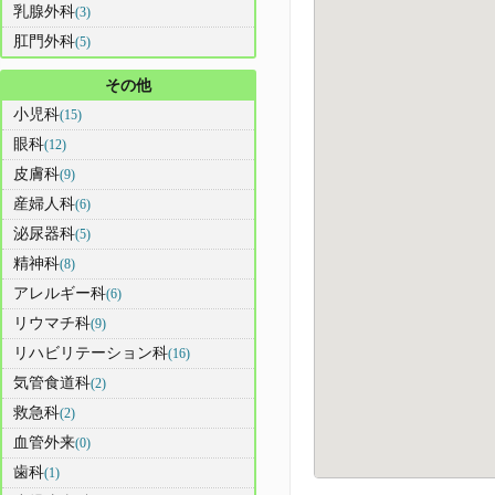
乳腺外科
(3)
肛門外科
(5)
その他
小児科
(15)
眼科
(12)
皮膚科
(9)
産婦人科
(6)
泌尿器科
(5)
精神科
(8)
アレルギー科
(6)
リウマチ科
(9)
リハビリテーション科
(16)
気管食道科
(2)
救急科
(2)
血管外来
(0)
歯科
(1)