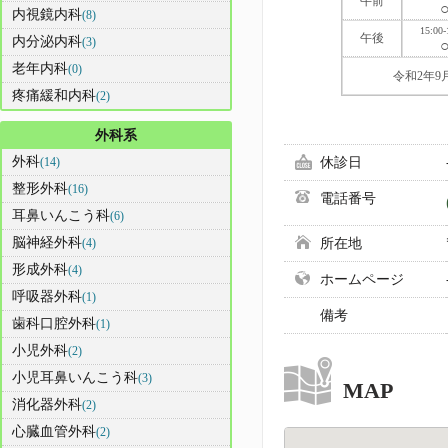
午前
内視鏡内科
(8)
15:00-
午後
内分泌内科
(3)
老年内科
(0)
令和2年
疼痛緩和内科
(2)
外科系
外科
(14)
休診日
整形外科
(16)
電話番号
耳鼻いんこう科
(6)
脳神経外科
(4)
所在地
形成外科
(4)
ホームページ
呼吸器外科
(1)
備考
歯科口腔外科
(1)
小児外科
(2)
小児耳鼻いんこう科
(3)
MAP
消化器外科
(2)
心臓血管外科
(2)