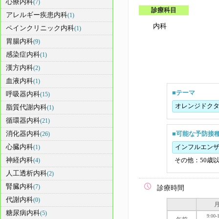
心療内科
(7)
診療科目
アレルギー疾患内科
(1)
内科
ペインクリニック内科
(1)
胃腸内科
(9)
感染症内科
(1)
漢方内科
(2)
血液内科
(1)
■テーマ
呼吸器内科
(15)
オレンジドク
脂質代謝内科
(1)
循環器内科
(21)
消化器内科
(26)
■可能な予防接
心臓内科
(1)
インフルエン
神経内科
(4)
その他：50歳
人工透析内科
(2)
腎臓内科
(7)
診療時間
代謝内科
(0)
糖尿病内科
(5)
9:00-