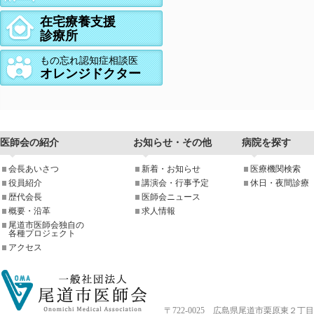
在宅療養支援
診療所
もの忘れ認知症相談医
オレンジドクター
医師会の紹介
お知らせ・その他
病院を探す
会長あいさつ
新着・お知らせ
医療機関検索
役員紹介
講演会・行事予定
休日・夜間診療
歴代会長
医師会ニュース
概要・沿革
求人情報
尾道市医師会独自の
各種プロジェクト
アクセス
〒722-0025 広島県尾道市栗原東２丁目4-33 