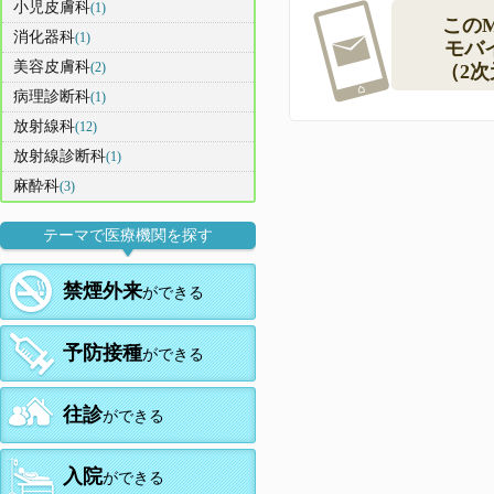
小児皮膚科
(1)
この
消化器科
(1)
モバ
美容皮膚科
(2)
（2
病理診断科
(1)
放射線科
(12)
放射線診断科
(1)
麻酔科
(3)
テーマで医療機関を探す
禁煙外来
ができる
予防接種
ができる
往診
ができる
入院
ができる