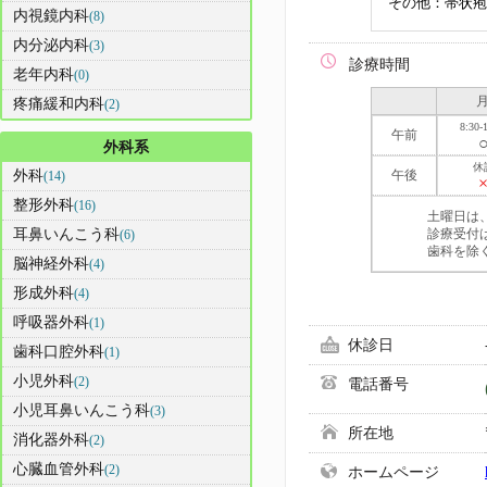
その他：帯状疱
内視鏡内科
(8)
内分泌内科
(3)
診療時間
老年内科
(0)
疼痛緩和内科
(2)
8:30-
午前
外科系
休
外科
午後
(14)
整形外科
(16)
土曜日は
耳鼻いんこう科
診療受付は
(6)
歯科を除
脳神経外科
(4)
形成外科
(4)
呼吸器外科
(1)
休診日
歯科口腔外科
(1)
小児外科
(2)
電話番号
小児耳鼻いんこう科
(3)
所在地
消化器外科
(2)
心臓血管外科
(2)
ホームページ