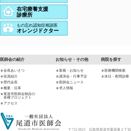
在宅療養支援
診療所
もの忘れ認知症相談医
オレンジドクター
医師会の紹介
お知らせ・その他
病院を探す
会長あいさつ
新着・お知らせ
医療機関検索
役員紹介
講演会・行事予定
休日・夜間診療
歴代会長
医師会ニュース
概要・沿革
求人情報
尾道市医師会独自の
各種プロジェクト
アクセス
〒722-0025 広島県尾道市栗原東２丁目4-33 