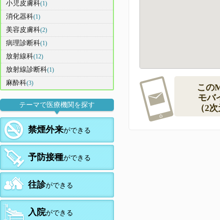
小児皮膚科
(1)
消化器科
(1)
美容皮膚科
(2)
病理診断科
(1)
放射線科
(12)
放射線診断科
(1)
麻酔科
(3)
この
モバ
テーマで医療機関を探す
（2
禁煙外来
ができる
予防接種
ができる
往診
ができる
入院
ができる