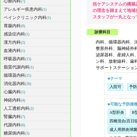
心療内科
(7)
括ケアシステムの構築
アレルギー疾患内科
(1)
の理念を踏まえて地域
スタッフが一丸となっ
ペインクリニック内科
(1)
胃腸内科
(9)
診療科目
感染症内科
(1)
内科、循環器内科、
漢方内科
(2)
整形外科、脳神経外
血液内科
(1)
泌尿器科、産婦人科
呼吸器内科
(15)
ン科、放射線科、歯
脂質代謝内科
(1)
サポートステーショ
循環器内科
(21)
■テーマ
消化器内科
(26)
入院可
予防
心臓内科
(1)
神経内科
(4)
■可能な予防接
人工透析内科
(2)
A型肝炎
B
腎臓内科
(7)
四種混合(百日
代謝内科
(0)
成人用肺炎球
糖尿病内科
(5)