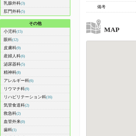
乳腺外科
(3)
備考
肛門外科
(5)
その他
MAP
小児科
(15)
眼科
(12)
皮膚科
(9)
産婦人科
(6)
泌尿器科
(5)
精神科
(8)
アレルギー科
(6)
リウマチ科
(9)
リハビリテーション科
(16)
気管食道科
(2)
救急科
(2)
血管外来
(0)
歯科
(1)